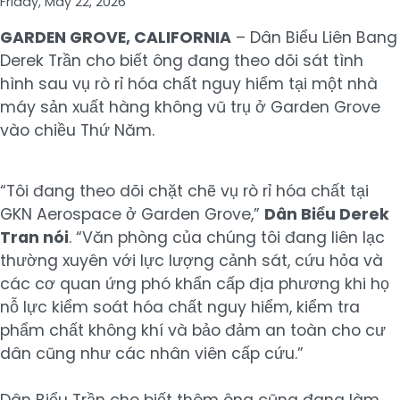
Friday, May 22, 2026
GARDEN GROVE, CALIFORNIA
– Dân Biểu Liên Bang
Derek Trần cho biết ông đang theo dõi sát tình
hình sau vụ rò rỉ hóa chất nguy hiểm tại một nhà
máy sản xuất hàng không vũ trụ ở Garden Grove
vào chiều Thứ Năm.
“Tôi đang theo dõi chặt chẽ vụ rò rỉ hóa chất tại
GKN Aerospace ở Garden Grove,”
Dân Biểu Derek
Tran nói
. “Văn phòng của chúng tôi đang liên lạc
thường xuyên với lực lượng cảnh sát, cứu hỏa và
các cơ quan ứng phó khẩn cấp địa phương khi họ
nỗ lực kiểm soát hóa chất nguy hiểm, kiểm tra
phẩm chất không khí và bảo đảm an toàn cho cư
dân cũng như các nhân viên cấp cứu.”
Dân Biểu Trần cho biết thêm ông cũng đang làm