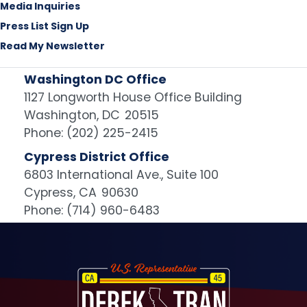
Media Inquiries
Press List Sign Up
Read My Newsletter
Washington DC Office
1127 Longworth House Office Building
Washington,
DC
20515
Phone:
(202) 225-2415
Cypress District Office
6803 International Ave., Suite 100
Cypress,
CA
90630
Phone:
(714) 960-6483
Image